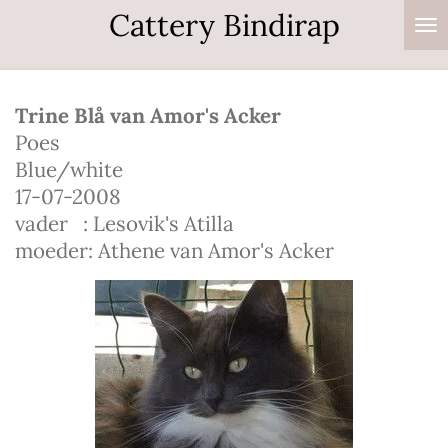
Cattery Bindirap
Ga
direct
naar
de
Trine Blå van Amor's Acker
hoofdinhoud
Poes
Blue/white
17-07-2008
vader : Lesovik's Atilla
moeder: Athene van Amor's Acker